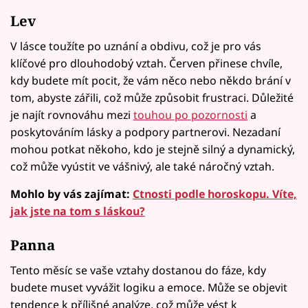
Lev
V lásce toužíte po uznání a obdivu, což je pro vás
klíčové pro dlouhodobý vztah. Červen přinese chvíle,
kdy budete mít pocit, že vám něco nebo někdo brání v
tom, abyste zářili, což může způsobit frustraci. Důležité
je najít rovnováhu mezi
touhou po pozornosti
a
poskytováním lásky a podpory partnerovi. Nezadaní
mohou potkat někoho, kdo je stejně silný a dynamický,
což může vyústit ve vášnivý, ale také náročný vztah.
Mohlo by vás zajímat:
Ctnosti podle horoskopu. Víte,
jak jste na tom s láskou?
Panna
Tento měsíc se vaše vztahy dostanou do fáze, kdy
budete muset vyvážit logiku a emoce. Může se objevit
tendence k přílišné analýze, což může vést k