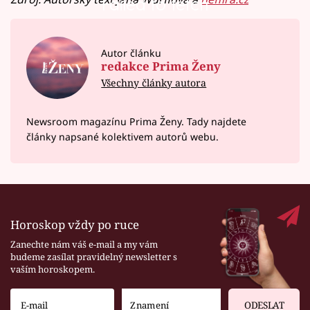
Failed to fetch
Autor článku
redakce Prima Ženy
Všechny články autora
Newsroom magazínu Prima Ženy. Tady najdete
články napsané kolektivem autorů webu.
Horoskop vždy po ruce
Zanechte nám váš e-mail a my vám
budeme zasílat pravidelný newsletter s
vaším horoskopem.
ODESLAT