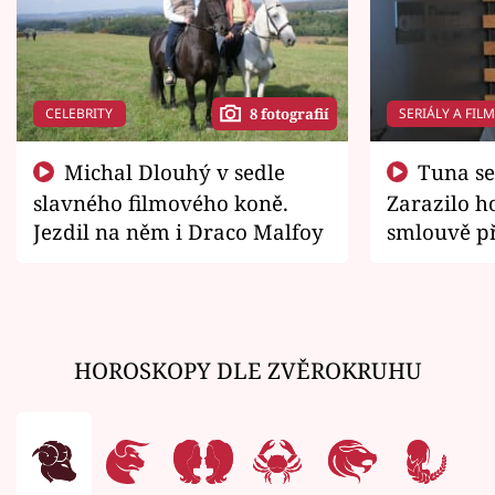
CELEBRITY
SERIÁLY A FIL
8 fotografií
Michal Dlouhý v sedle
Tuna se chtěl vrátit domů.
slavného filmového koně.
Zarazilo ho
Jezdil na něm i Draco Malfoy
smlouvě př
zemřít
HOROSKOPY DLE ZVĚROKRUHU