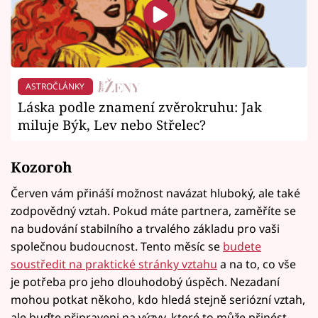
ASTROČLÁNKY
Láska podle znamení zvěrokruhu: Jak
miluje Býk, Lev nebo Střelec?
Kozoroh
Červen vám přináší možnost navázat hluboký, ale také
zodpovědný vztah. Pokud máte partnera, zaměříte se
na budování stabilního a trvalého základu pro vaši
společnou budoucnost. Tento měsíc se
budete
soustředit na praktické stránky vztahu
a na to, co vše
je potřeba pro jeho dlouhodobý úspěch. Nezadaní
mohou potkat někoho, kdo hledá stejně seriózní vztah,
ale buďte připraveni na výzvy, které to může přinést.