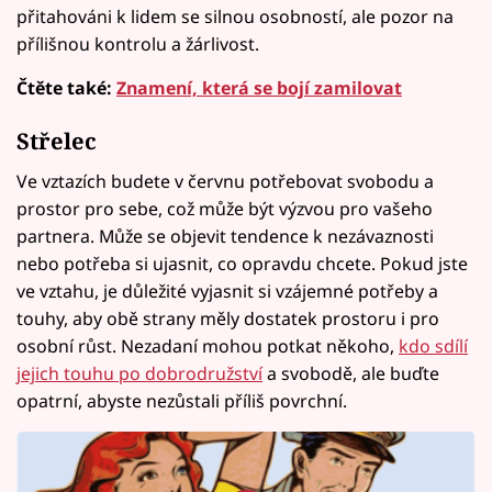
přitahováni k lidem se silnou osobností, ale pozor na
přílišnou kontrolu a žárlivost.
Čtěte také:
Znamení, která se bojí zamilovat
Střelec
Ve vztazích budete v červnu potřebovat svobodu a
prostor pro sebe, což může být výzvou pro vašeho
partnera. Může se objevit tendence k nezávaznosti
nebo potřeba si ujasnit, co opravdu chcete. Pokud jste
ve vztahu, je důležité vyjasnit si vzájemné potřeby a
touhy, aby obě strany měly dostatek prostoru i pro
osobní růst. Nezadaní mohou potkat někoho,
kdo sdílí
jejich touhu po dobrodružství
a svobodě, ale buďte
opatrní, abyste nezůstali příliš povrchní.