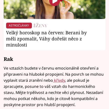
ASTROČLÁNKY
Velký horoskop na červen: Berani by
měli zpomalit, Váhy dořešit něco z
minulosti
Rak
Ve vztazích budete v červnu emocionálně otevření a
připraveni na hluboké propojení. Na povrch se mohou
vyplavit stará zranění nebo
křivdy
, ale pokud je
zpracujete, posune to váš vztah do harmonického
stavu. Mějte trpělivost a nechte věci plynout. Nezadaní
mohou potkat někoho, kdo je citově kompatibilní a
poskytne prostor pro hlubší propojení.