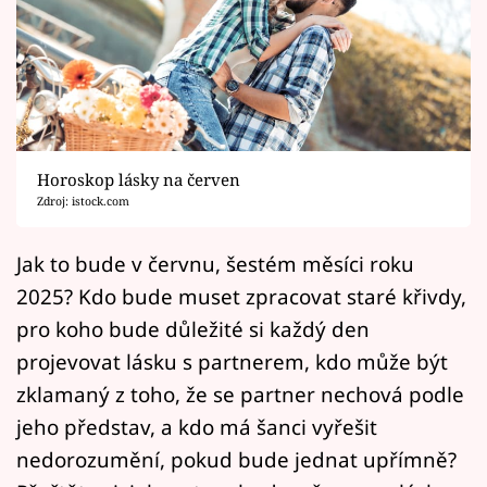
Horoskopy
Sledujte prima+
Filmový festival Karlovy Vary
Pořady
Horoskop lásky na červen
Zdroj: istock.com
Mámy sobě
Jak to bude v červnu, šestém měsíci roku
Přihlášení
2025? Kdo bude muset zpracovat staré křivdy,
pro koho bude důležité si každý den
projevovat lásku s partnerem, kdo může být
Sledujte nás
zklamaný z toho, že se partner nechová podle
jeho představ, a kdo má šanci vyřešit
nedorozumění, pokud bude jednat upřímně?