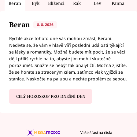
Beran
Býk
Blíženci
Rak
Lev
Panna
V
Beran
8. 8. 2026
Rychlé akce tohoto dne vás mohou zmást, Berani.
Nedivte se, že vám v hlavě víří poslední události týkající
se lásky a romantiky. Možná budete mít pocit, že se věci
dějí příliš rychle na to, abyste jim mohli skutečně
porozumět. Snažte se nebýt tak analytičtí. Možná zjistíte,
že se honíte za ztraceným cílem, zatímco vlak vyjíždí ze
stanice. Naskočte na palubu a nechte problém za sebou.
CELÝ HOROSKOP PRO DNEŠNÍ DEN
Vaše šťastná čísla