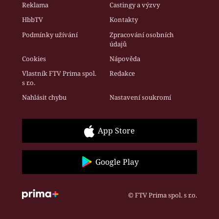
Reklama
Castingy a výzvy
HbbTV
Kontakty
Podmínky užívání
Zpracování osobních
údajů
Cookies
Nápověda
Vlastník FTV Prima spol.
Redakce
s r.o.
Nahlásit chybu
Nastavení soukromí
App Store
Google Play
© FTV Prima spol. s r.o.