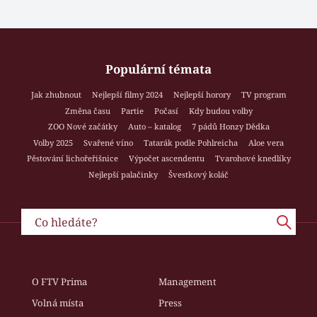
Populární témata
Jak zhubnout
Nejlepší filmy 2024
Nejlepší horory
TV program
Změna času
Partie
Počasí
Kdy budou volby
ZOO Nové začátky
Auto – katalog
7 pádů Honzy Dědka
Volby 2025
Svařené víno
Tatarák podle Pohlreicha
Aloe vera
Pěstování lichořeřišnice
Výpočet ascendentu
Tvarohové knedlíky
Nejlepší palačinky
Švestkový koláč
O FTV Prima
Management
Volná místa
Press