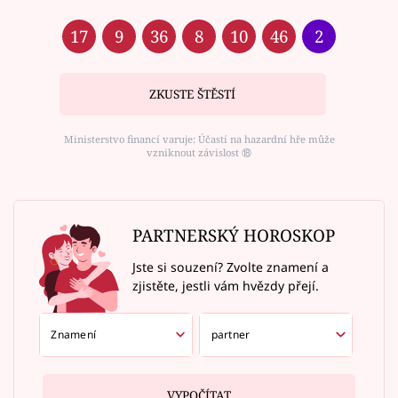
17
9
36
8
10
46
2
ZKUSTE ŠTĚSTÍ
Ministerstvo financí varuje: Účastí na hazardní hře může
vzniknout závislost ⑱
PARTNERSKÝ HOROSKOP
Jste si souzení? Zvolte znamení a
zjistěte, jestli vám hvězdy přejí.
VYPOČÍTAT