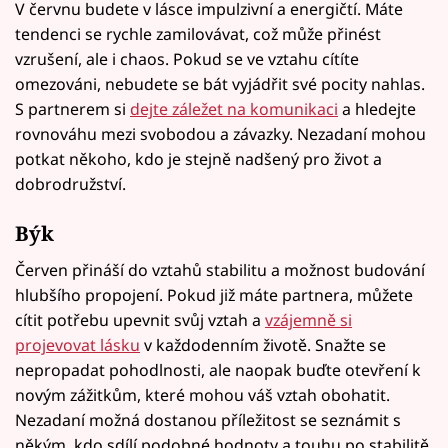
V červnu budete v lásce impulzivní a energičtí. Máte
tendenci se rychle zamilovávat, což může přinést
vzrušení, ale i chaos. Pokud se ve vztahu cítíte
omezováni, nebudete se bát vyjádřit své pocity nahlas.
S partnerem si
dejte záležet na komunikaci
a hledejte
rovnováhu mezi svobodou a závazky. Nezadaní mohou
potkat někoho, kdo je stejně nadšený pro život a
dobrodružství.
Býk
Červen přináší do vztahů stabilitu a možnost budování
hlubšího propojení. Pokud již máte partnera, můžete
cítit potřebu upevnit svůj vztah a
vzájemně si
projevovat lásku
v každodenním životě. Snažte se
nepropadat pohodlnosti, ale naopak buďte otevření k
novým zážitkům, které mohou váš vztah obohatit.
Nezadaní možná dostanou příležitost se seznámit s
někým, kdo sdílí podobné hodnoty a touhu po stabilitě.