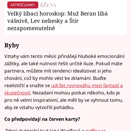
ASTROČLÁNKY
Velký líbací horoskop: Muž Beran líbá
vášnivě, Lev nebesky a Štír
nezapomenutelně
Ryby
Vztahy vám tento měsíc přinášejí hluboké emocionální
zážitky, ale také nutnost řešit určité iluze. Pokud máte
partnera, můžete mít tendenci idealizovat si jeho
chování, což by mohlo vést ke zklamání. Buďte
realističtí a snažte se
udržet rovnováhu mezi fantazií a
skutečností
. Nezadaní mohou potkat někoho, kdo je
pro ně velmi inspirativní, ale měli by se vyhnout tomu,
aby ze vztahu vytvořili pohádku.
Co předpovídají na červen karty?
Zdroj: Autorský text Jana Wurflová a
neffira.cz