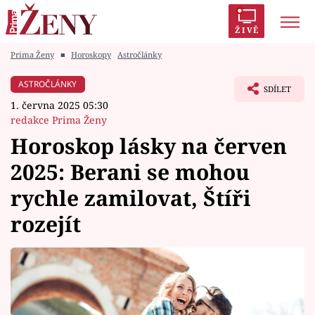
ŽIVĚ
Prima Ženy
■
Horoskopy
Astročlánky
Trendy:
Polabí
Inspekce
Prostřeno!
AYTO?
ASTROČLÁNKY
SDÍLET
Módní alarm
Zrádci
Proměny
1. června 2025 05:30
redakce Prima Ženy
Horoskop lásky na červen
2025: Berani se mohou
Témata
rychle zamilovat, Štíři
Celebrity
rozejít
Vztahy
Seriály