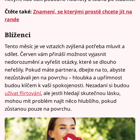
Čtěte také:
Znamení, se kterými prostě chcete jít na
rande
Blíženci
Tento měsíc je ve vztazích zvýšená potřeba mluvit a
sdílet. Červen vám přináší možnost vyjasnit
nedorozumění a vyřešit otázky, které se dlouho
neřešily. Pokud máte partnera, dbejte na to, abyste
nezůstávali jen na povrchu – hloubka a upřímnost
budou klíčem k vaší spokojenosti. Nezadaní si budou
užívat flirtování
, ale jestli hledají skutečnou lásku,
mohou mít problém najít něco hlubšího, pokud
zůstanou pouze na povrchu.