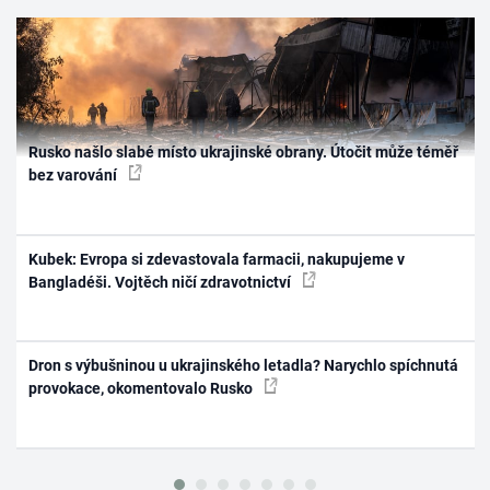
Rusko našlo slabé místo ukrajinské obrany. Útočit může téměř
bez varování
Kubek: Evropa si zdevastovala farmacii, nakupujeme v
Bangladéši. Vojtěch ničí zdravotnictví
Dron s výbušninou u ukrajinského letadla? Narychlo spíchnutá
provokace, okomentovalo Rusko