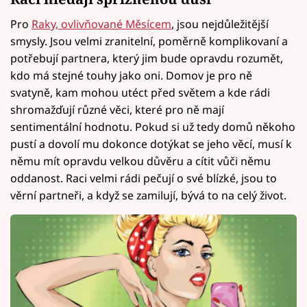
Pro
Raky, ovlivňované Měsícem
, jsou nejdůležitější
smysly. Jsou velmi zranitelní, poměrně komplikovaní a
potřebují partnera, který jim bude opravdu rozumět,
kdo má stejné touhy jako oni. Domov je pro ně
svatyně, kam mohou utéct před světem a kde rádi
shromažďují různé věci, které pro ně mají
sentimentální hodnotu. Pokud si už tedy domů někoho
pustí a dovolí mu dokonce dotýkat se jeho věcí, musí k
němu mít opravdu velkou důvěru a cítit vůči němu
oddanost. Raci velmi rádi pečují o své blízké, jsou to
věrní partneři, a když se zamilují, bývá to na celý život.