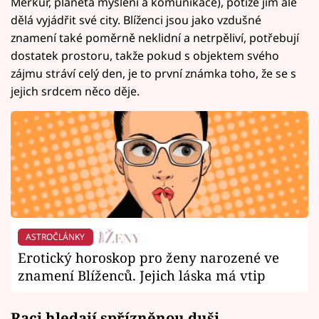
Merkur, planeta myšlení a komunikace), potíže jim ale
dělá vyjádřit své city. Blíženci jsou jako vzdušné
znamení také poměrně neklidní a netrpěliví, potřebují
dostatek prostoru, takže pokud s objektem svého
zájmu stráví celý den, je to první známka toho, že se s
jejich srdcem něco děje.
ASTROČLÁNKY
Erotický horoskop pro ženy narozené ve
znamení Blíženců. Jejich láska má vtip
Raci hledají spřízněnou duši