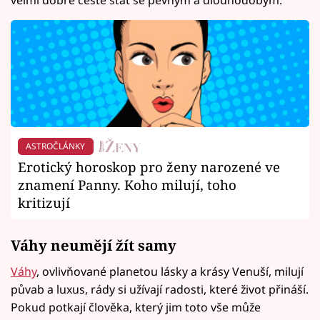
velmi dobré cestě stát se pevným a dlouhodobým.
ASTROČLÁNKY
Erotický horoskop pro ženy narozené ve
znamení Panny. Koho milují, toho
kritizují
Váhy neumějí žít samy
Váhy
, ovlivňované planetou lásky a krásy Venuší, milují
půvab a luxus, rády si užívají radosti, které život přináší.
Pokud potkají člověka, který jim toto vše může