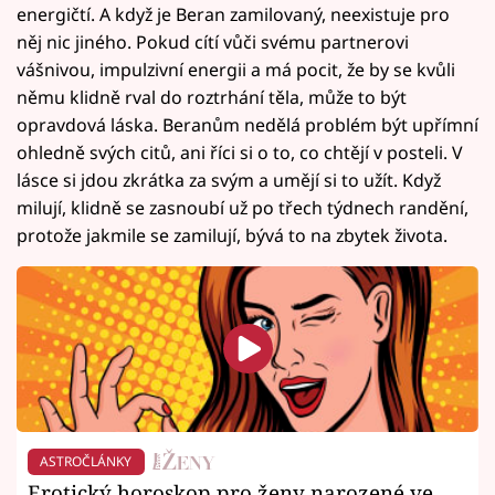
energičtí. A když je Beran zamilovaný, neexistuje pro
něj nic jiného. Pokud cítí vůči svému partnerovi
vášnivou, impulzivní energii a má pocit, že by se kvůli
němu klidně rval do roztrhání těla, může to být
opravdová láska. Beranům nedělá problém být upřímní
ohledně svých citů, ani říci si o to, co chtějí v posteli. V
lásce si jdou zkrátka za svým a umějí si to užít. Když
milují, klidně se zasnoubí už po třech týdnech randění,
protože jakmile se zamilují, bývá to na zbytek života.
ASTROČLÁNKY
Erotický horoskop pro ženy narozené ve