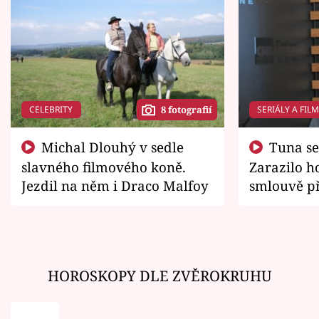
CELEBRITY
SERIÁLY A FIL
8 fotografií
Michal Dlouhý v sedle
Tuna se chtěl vrátit domů.
slavného filmového koně.
Zarazilo ho
Jezdil na něm i Draco Malfoy
smlouvě př
zemřít
HOROSKOPY DLE ZVĚROKRUHU