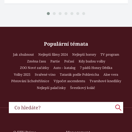
Populární témata
Jak zhubnout
Nejlepší filmy 2024
Nejlepší horory
TV program
Změna času
Partie
Počasí
Kdy budou volby
ZOO Nové začátky
Auto – katalog
7 pádů Honzy Dědka
Volby 2025
Svařené víno
Tatarák podle Pohlreicha
Aloe vera
Pěstování lichořeřišnice
Výpočet ascendentu
Tvarohové knedlíky
Nejlepší palačinky
Švestkový koláč