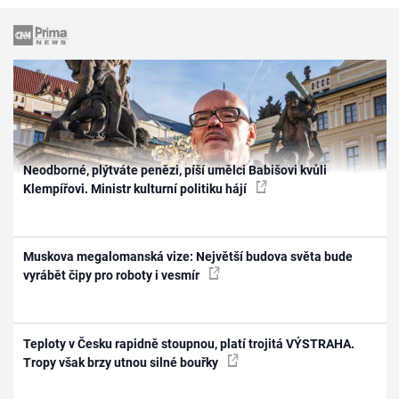
Neodborné, plýtváte penězi, píší umělci Babišovi kvůli
Klempířovi. Ministr kulturní politiku hájí
Muskova megalomanská vize: Největší budova světa bude
vyrábět čipy pro roboty i vesmír
Teploty v Česku rapidně stoupnou, platí trojitá VÝSTRAHA.
Tropy však brzy utnou silné bouřky