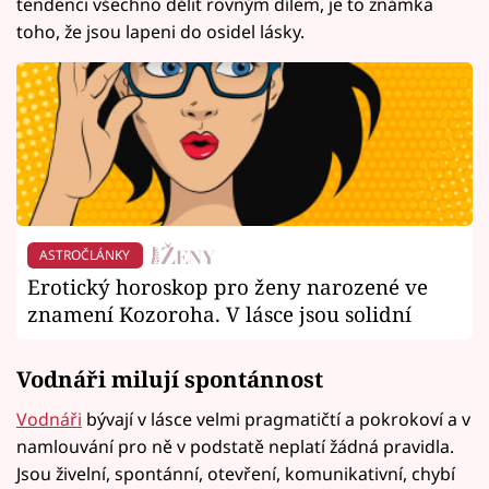
tendenci všechno dělit rovným dílem, je to známka
toho, že jsou lapeni do osidel lásky.
ASTROČLÁNKY
Erotický horoskop pro ženy narozené ve
znamení Kozoroha. V lásce jsou solidní
Vodnáři milují spontánnost
Vodnáři
bývají v lásce velmi pragmatičtí a pokrokoví a v
namlouvání pro ně v podstatě neplatí žádná pravidla.
Jsou živelní, spontánní, otevření, komunikativní, chybí