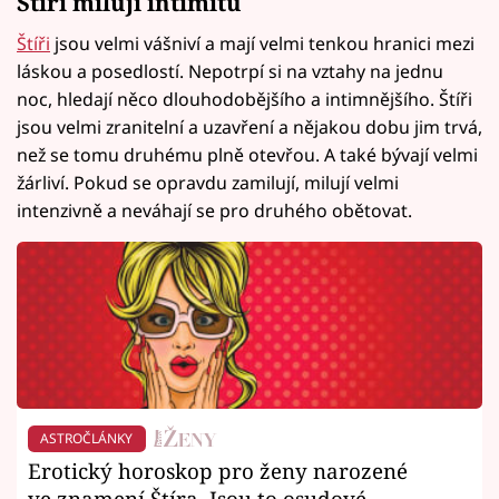
Štíři milují intimitu
Štíři
jsou velmi vášniví a mají velmi tenkou hranici mezi
láskou a posedlostí. Nepotrpí si na vztahy na jednu
noc, hledají něco dlouhodobějšího a intimnějšího. Štíři
jsou velmi zranitelní a uzavření a nějakou dobu jim trvá,
než se tomu druhému plně otevřou. A také bývají velmi
žárliví. Pokud se opravdu zamilují, milují velmi
intenzivně a neváhají se pro druhého obětovat.
ASTROČLÁNKY
Erotický horoskop pro ženy narozené
ve znamení Štíra. Jsou to osudové