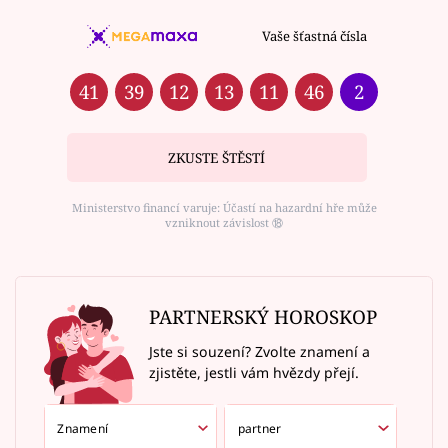
Vaše šťastná čísla
41
39
12
13
11
46
2
ZKUSTE ŠTĚSTÍ
Ministerstvo financí varuje: Účastí na hazardní hře může
vzniknout závislost ⑱
PARTNERSKÝ HOROSKOP
Jste si souzení? Zvolte znamení a
zjistěte, jestli vám hvězdy přejí.