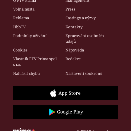
O FTV Prima
Management
Volná místa
Press
Reklama
Castingy a výzvy
HbbTV
Kontakty
Podmínky užívání
Zpracování osobních
údajů
Cookies
Nápověda
Vlastník FTV Prima spol.
Redakce
s r.o.
Nahlásit chybu
Nastavení soukromí
App Store
Google Play