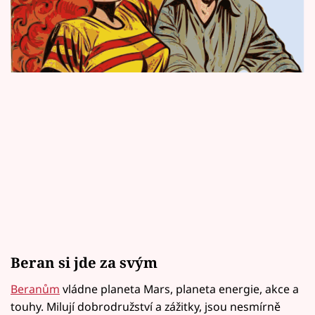
Horoskopy
Sledujte prima+
Filmový festival Karlovy Vary
Pořady
Mámy sobě
Přihlášení
Sledujte nás
Beran si jde za svým
Beranům
vládne planeta Mars, planeta energie, akce a
touhy. Milují dobrodružství a zážitky, jsou nesmírně