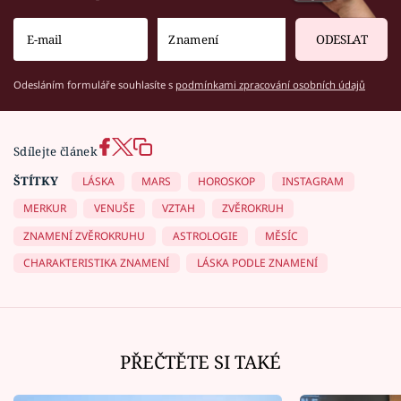
ODESLAT
Odesláním formuláře souhlasíte s
podmínkami zpracování osobních údajů
Sdílejte článek
ŠTÍTKY
LÁSKA
MARS
HOROSKOP
INSTAGRAM
MERKUR
VENUŠE
VZTAH
ZVĚROKRUH
ZNAMENÍ ZVĚROKRUHU
ASTROLOGIE
MĚSÍC
CHARAKTERISTIKA ZNAMENÍ
LÁSKA PODLE ZNAMENÍ
PŘEČTĚTE SI TAKÉ