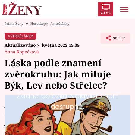
ŽIVĚ
Prima Ženy
■
Horoskopy
Astročlánky
Trendy:
Polabí
Inspekce
Prostřeno!
AYTO?
ASTROČLÁNKY
SDÍLET
Módní alarm
Zrádci
Proměny
Aktualizováno 7. května 2022 15:39
Anna Kopečková
Láska podle znamení
zvěrokruhu: Jak miluje
Témata
Býk, Lev nebo Střelec?
Celebrity
Žádná položka z playlistu není
Jak prožívají lásku jednotlivá znamení
dostupná.
Vztahy
zvěrokruhu? Každé z nich lásku prožívá trochu
Seriály
jinak, přisuzuje vztahům jinou důležitost a
najít spřízněnou duši nemusí být vůbec lehké.