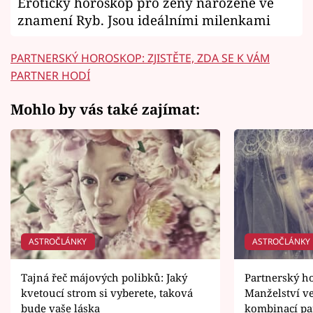
Erotický horoskop pro ženy narozené ve
znamení Ryb. Jsou ideálními milenkami
PARTNERSKÝ HOROSKOP: ZJISTĚTE, ZDA SE K VÁM
PARTNER HODÍ
Mohlo by vás také zajímat:
ASTROČLÁNKY
ASTROČLÁNKY
Tajná řeč májových polibků: Jaký
Partnerský h
kvetoucí strom si vyberete, taková
Manželství ve
bude vaše láska
kombinací pa