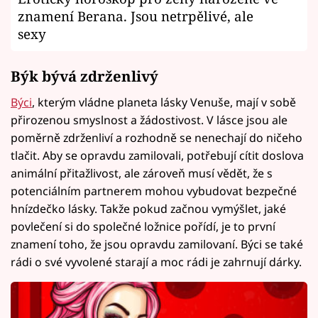
znamení Berana. Jsou netrpělivé, ale
sexy
Býk bývá zdrženlivý
Býci
, kterým vládne planeta lásky Venuše, mají v sobě
přirozenou smyslnost a žádostivost. V lásce jsou ale
poměrně zdrženliví a rozhodně se nenechají do ničeho
tlačit. Aby se opravdu zamilovali, potřebují cítit doslova
animální přitažlivost, ale zároveň musí vědět, že s
potenciálním partnerem mohou vybudovat bezpečné
hnízdečko lásky. Takže pokud začnou vymýšlet, jaké
povlečení si do společné ložnice pořídí, je to první
znamení toho, že jsou opravdu zamilovaní. Býci se také
rádi o své vyvolené starají a moc rádi je zahrnují dárky.