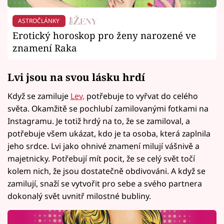
ASTROČLÁNKY
Erotický horoskop pro ženy narozené ve
znamení Raka
Lvi jsou na svou lásku hrdí
Když se zamiluje
Lev,
potřebuje to vyřvat do celého
světa. Okamžitě se pochlubí zamilovanými fotkami na
Instagramu. Je totiž hrdý na to, že se zamiloval, a
potřebuje všem ukázat, kdo je ta osoba, která zaplnila
jeho srdce. Lvi jako ohnivé znamení milují vášnivě a
majetnicky. Potřebují mít pocit, že se celý svět točí
kolem nich, že jsou dostatečně obdivováni. A když se
zamilují, snaží se vytvořit pro sebe a svého partnera
dokonalý svět uvnitř milostné bubliny.