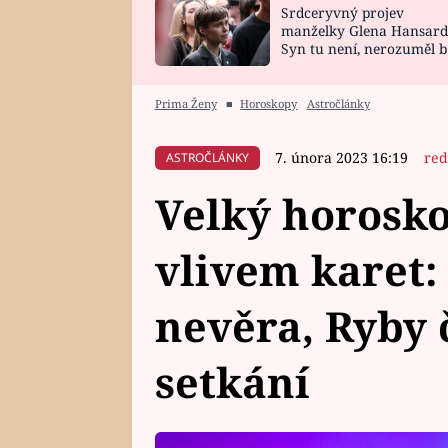
Srdceryvný projev
SNÁŘ
CELEBRITY
manželky Glena Hansard
Syn tu není, nerozuměl b
HOROSKOP NA
VAŘENÍ
tomu, vysvětlila
ROK 2023
Prima Ženy
■
Horoskopy
Astročlánky
7. února 2023 16:19
red
ASTROČLÁNKY
Velký horosko
vlivem karet:
nevěra, Ryby
setkání