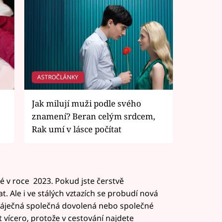
ASTROČLÁNKY
Jak milují muži podle svého
znamení? Beran celým srdcem,
Rak umí v lásce počítat
ké v roce 2023. Pokud jste čerstvě
t. Ale i ve stálých vztazích se probudí nová
ás báječná společná dovolená nebo společné
 vícero, protože v cestování najdete