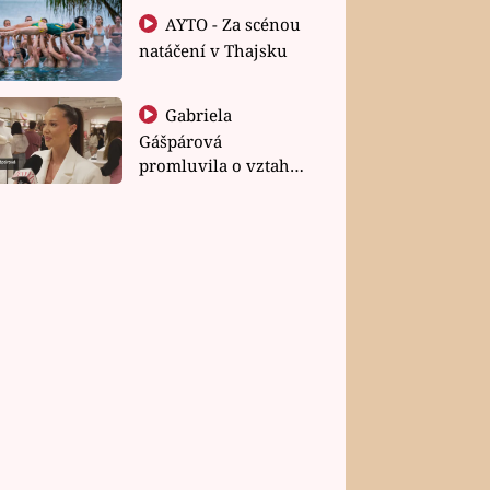
AYTO - Za scénou
natáčení v Thajsku
Gabriela
Gášpárová
promluvila o vztahu
a zakládání rodiny