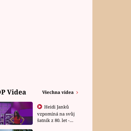
P Videa
Všechna videa
Heidi Janků
vzpomíná na svůj
šatník z 80. let -
Shopaholičky