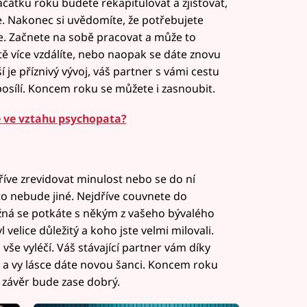
začátku roku budete rekapitulovat a zjišťovat,
e. Nakonec si uvědomíte, že potřebujete
ce. Začnete na sobě pracovat a může to
ě více vzdálíte, nebo naopak se dáte znovu
e příznivý vývoj, váš partner s vámi cestu
posílí. Koncem roku se můžete i zasnoubit.
e ve vztahu psychopata?
íve zrevidovat minulost nebo se do ní
to nebude jiné. Nejdříve couvnete do
ožná se potkáte s někým z vašeho bývalého
 velice důležitý a koho jste velmi milovali.
 vše vyléčí. Váš stávající partner vám díky
y a vy lásce dáte novou šanci. Koncem roku
 závěr bude zase dobrý.