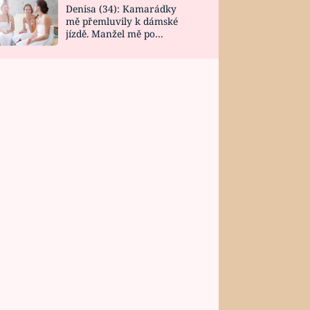
Denisa (34): Kamarádky
mě přemluvily k dámské
jízdě. Manžel mě po
návratu zaskočil