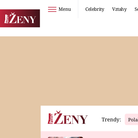
Menu
Celebrity
Vztahy
S
Seriály
Životní styl
ZOO
DIETY A HUBNUTÍ
PROSTŘENO!
CESTOVÁNÍ A
DOVOLENÁ
DUCH
ZDRAVÍ
Trendy:
Pola
Horoskopy
Video
ASTROČLÁNKY
SERIÁLY