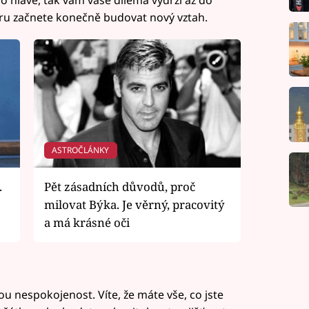
 hlavě, tak vám vaše dilema vydrží až do
ru začnete konečně budovat nový vztah.
ASTROČLÁNKY
.
Pět zásadních důvodů, proč
milovat Býka. Je věrný, pracovitý
a má krásné oči
ou nespokojenost. Víte, že máte vše, co jste