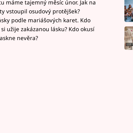
 tu máme tajemný měsíc únor. Jak na
ty vstoupil osudový protějšek?
lásky podle mariášových karet. Kdo
si užije zakázanou lásku? Kdo okusí
raskne nevěra?