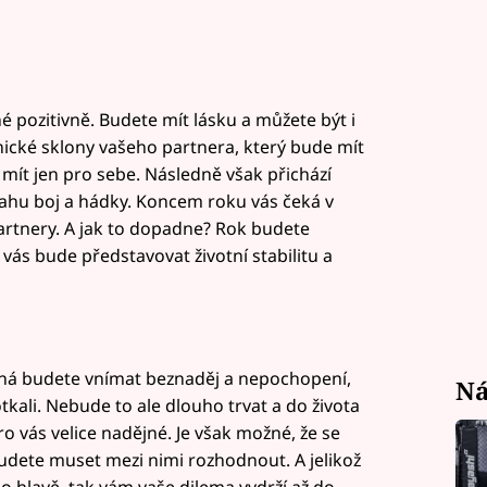
 pozitivně. Budete mít lásku a můžete být i
tnické sklony vašeho partnera, který bude mít
 mít jen pro sebe. Následně však přichází
tahu boj a hádky. Koncem roku vás čeká v
artnery. A jak to dopadne? Rok budete
vás bude představovat životní stabilitu a
ná budete vnímat beznaděj a nepochopení,
Ná
kali. Nebude to ale dlouho trvat a do života
o vás velice nadějné. Je však možné, že se
budete muset mezi nimi rozhodnout. A jelikož