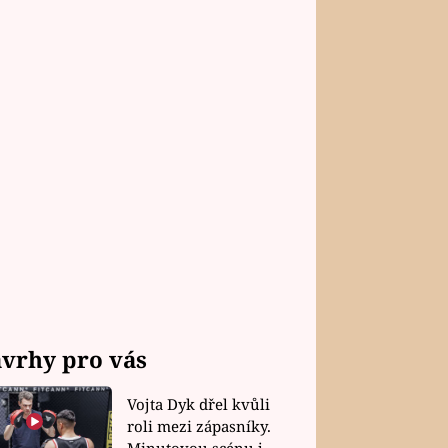
vrhy pro vás
Vojta Dyk dřel kvůli
roli mezi zápasníky.
Minutovou scénu jel