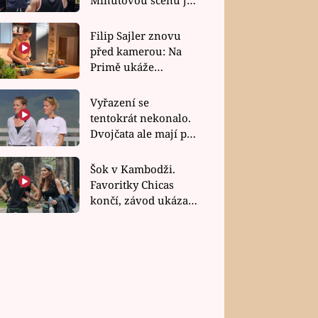
bez dubla
Filip Sajler znovu
před kamerou: Na
Primě ukáže
poctivou kuchyni i
rychlé recepty
Vyřazení se
tentokrát nekonalo.
Dvojčata ale mají po
uzavření třetí etapy
závodu nůž na krku
Šok v Kambodži.
Favoritky Chicas
končí, závod ukázal
svou nejtvrdší tvář