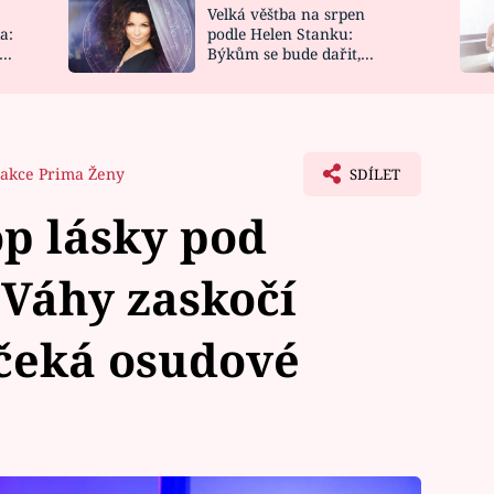
Velká věštba na srpen
NOVINKY
ZAHRADA
a:
podle Helen Stanku:
y
Býkům se bude dařit,
VIDEORECEPTY
DESIGN
Vodnáře čeká jízda
akce Prima Ženy
SDÍLET
p lásky pod
 Váhy zaskočí
 čeká osudové