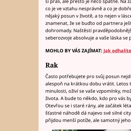
si přáli, ale přesto je něco špatně. Na 
co je ve vztahu nesprávně a co je dobř
nějaký posun v životě, a to nejen v lás
znamenat, že se buďto od partnera ješt
dohromady. Naštěstí pravděpodobnější j
seberozvoje absolvuje a vaše láska se 
MOHLO BY VÁS ZAJÍMAT:
Jak odhalít
Rak
Často potřebujete pro svůj posun nejdř
alespoň na krátkou dobu vrátit. Letos 
minulosti, oživí se vaše vzpomínky, m
života. A bude to někdo, kdo pro vás byl
Otevřou se i staré rány, ale začátek léta
šťastné náhodě dá najevo své silné cit
přijdou menší potíže, ale samotný jeho