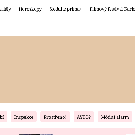
eriály
Horoskopy
Sledujte prima+
Filmový festival Karl
Celebrity
Recept
MÓDA A KRÁSA
HLAVNÍ JÍ
VZTAHY A SEX
SLADKÉ
PRIMA MAMINKA
ZDRAVÉ
bí
Inspekce
Prostřeno!
AYTO?
Módní alarm
Fresh
Living
RECEPTY
BYDLENÍ