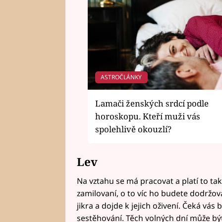
ASTROČLÁNKY
Lamači ženských srdcí podle
horoskopu. Kteří muži vás
spolehlivě okouzlí?
Lev
Na vztahu se má pracovat a platí to ta
zamilovaní, o to víc ho budete dodržova
jikra a dojde k jejich oživení. Čeká v
sestěhování. Těch volných dní může být