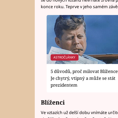
se do nových vztahů nevrháte zrovna po
konce roku. Teprve v jeho samém závě
ASTROČLÁNKY
5 důvodů, proč milovat Blížence
Je chytrý, vtipný a může se stát
prezidentem
Blíženci
Ve vztazích už delší dobu vnímáte určit