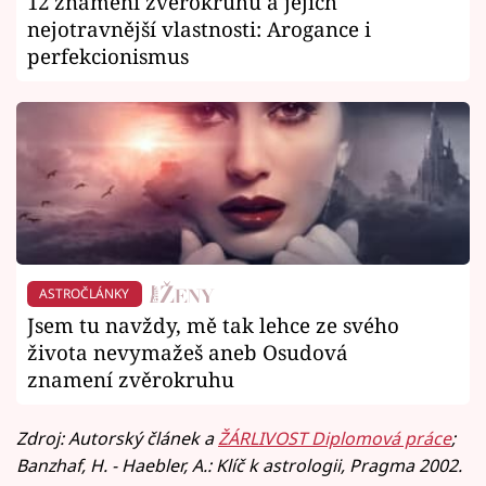
12 znamení zvěrokruhu a jejich
nejotravnější vlastnosti: Arogance i
perfekcionismus
ASTROČLÁNKY
Jsem tu navždy, mě tak lehce ze svého
života nevymažeš aneb Osudová
znamení zvěrokruhu
Zdroj: Autorský článek a
ŽÁRLIVOST Diplomová práce
;
Banzhaf, H. - Haebler, A.: Klíč k astrologii, Pragma 2002.