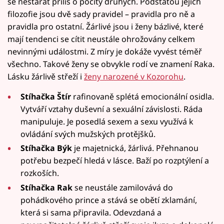
se nestarat příliš o pocity druhých. Podstatou jejich
filozofie jsou dvě sady pravidel – pravidla pro ně a
pravidla pro ostatní. Žárlivé jsou i ženy bázlivé, které
mají tendenci se cítit neustále ohrožovány celkem
nevinnými událostmi. Z míry je dokáže vyvést téměř
všechno. Takové ženy se obvykle rodí ve znamení Raka.
Lásku žárlivě střeží i
ženy narozené v Kozorohu
.
Stíhačka Štír
rafinovaně splétá emocionální osidla.
Vytváří vztahy duševní a sexuální závislosti. Ráda
manipuluje. Je posedlá sexem a sexu využívá k
ovládání svých mužských protějšků.
Stíhačka Býk
je majetnická, žárlivá. Přehnanou
potřebu bezpečí hledá v lásce. Baží po rozptýlení a
rozkoších.
Stíhačka Rak
se neustále zamilovává do
pohádkového prince a stává se obětí zklamání,
která si sama připravila. Odevzdaná a