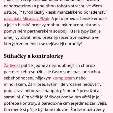
nepopsatelnou a pod tíhou tohoto strachu ve všem
ustupují,“ tvrdil český klasik manželského poradenství
psychiatr Miroslav Plzák
. A je to pravda, ženské emoce
a jejich hlasité projevy mohou být mocnou zbraní v
pomyslném partnerském souboji. Které typy žen je
umějí využívat nebo přesněji řečeno zneužívat a ve
kterých znameních se nejčastěji narodily?
Stíhačky a kontrolorky
Žárlivost
patří k jedné z nejzhoubnějších chorob
partnerského soužití a je často spojena s poruchou
sebehodnocení, nějakým
komplexem
nebo
mindrákem. Žárlí především lidé vrozeně nedůvěřiví,
podezíraví nebo zase naopak přehnaně prestižní a
samolibí. Čím větší je žárlivost osoby, tím větší je její
potřeba kontroly, a paradoxně čím je jedinec žárlivější,
tím méně si přeje být kontrolován. Žárliví muži a ženy