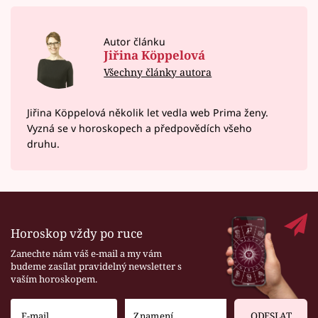
Autor článku
Jiřina Köppelová
Všechny články autora
Jiřina Köppelová několik let vedla web Prima ženy.
Vyzná se v horoskopech a předpovědích všeho
druhu.
Horoskop vždy po ruce
Zanechte nám váš e-mail a my vám
budeme zasílat pravidelný newsletter s
vaším horoskopem.
ODESLAT