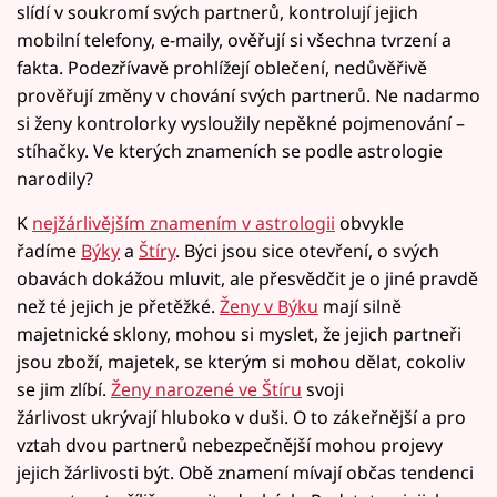
slídí v soukromí svých partnerů, kontrolují jejich
mobilní telefony, e-maily, ověřují si všechna tvrzení a
fakta. Podezřívavě prohlížejí oblečení, nedůvěřivě
prověřují změny v chování svých partnerů. Ne nadarmo
si ženy kontrolorky vysloužily nepěkné pojmenování –
stíhačky. Ve kterých znameních se podle astrologie
narodily?
K
nejžárlivějším znamením v astrologii
obvykle
řadíme
Býky
a
Štíry
. Býci jsou sice otevření, o svých
obavách dokážou mluvit, ale přesvědčit je o jiné pravdě
než té jejich je přetěžké.
Ženy v Býku
mají silně
majetnické sklony, mohou si myslet, že jejich partneři
jsou zboží, majetek, se kterým si mohou dělat, cokoliv
se jim zlíbí.
Ženy narozené ve Štíru
svoji
žárlivost ukrývají hluboko v duši. O to zákeřnější a pro
vztah dvou partnerů nebezpečnější mohou projevy
jejich žárlivosti být. Obě znamení mívají občas tendenci