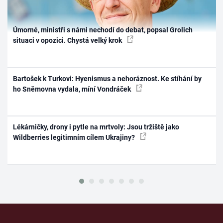
Úmorné, ministři s námi nechodí do debat, popsal Grolich
situaci v opozici. Chystá velký krok
Bartošek k Turkovi: Hyenismus a nehoráznost. Ke stíhání by
ho Sněmovna vydala, míní Vondráček
Lékárničky, drony i pytle na mrtvoly: Jsou tržiště jako
Wildberries legitimním cílem Ukrajiny?