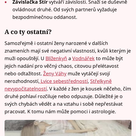
Závislačka Štír
vytváří závislosti. Snaží se duševně
ovládnout druhé. Od svých partnerů vyžaduje
bezpodmínečnou oddanost.
A co ty ostatní?
Samozřejmě i ostatní ženy narozené v dalších
znameních mají své negativní vlastnosti, kvůli kterým je
muži opouštějí. U
Blíženkyň
a
Vodnářek
to může být
jejich nadání pro věčný chaos, citovou přelétavost
nebo odtažitost.
Ženy Váhy
muže vytáčejí svojí
nerozhodností,
Lvice sebestředností
,
Střelkyně
nevypočitatelností
. V každé z žen je kousek něčeho, čím
druhé pohlaví rozčiluje nebo odpuzuje. Důležité je o
svých chybách vědět a na vztahu i sobě nepřestávat
pracovat. K tomu nám může pomoci i astrologie.