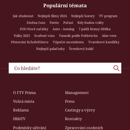
Populární témata
Jak zhubnout
Nejlepší filmy 2024
Nejlepší horory
TV program
Změna času
Partie
Počasí
Kdy budou volby
ZOO Nové začátky
Auto – katalog
7 pádů Honzy Dědka
Volby 2025
Svařené víno
Tatarák podle Pohlreicha
Aloe vera
Pěstování lichořeřišnice
Výpočet ascendentu
Tvarohové knedlíky
Nejlepší palačinky
Švestkový koláč
O FTV Prima
Management
Volná místa
Press
Reklama
Castingy a výzvy
HbbTV
Kontakty
Podmínky užívání
Zpracování osobních