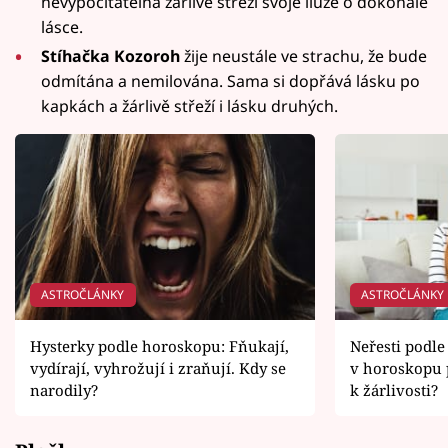
nevypočitatelná žárlivě střeží svoje iluze o dokonalé
lásce.
Stíhačka Kozoroh
žije neustále ve strachu, že bude
odmítána a nemilována. Sama si dopřává lásku po
kapkách a žárlivě střeží i lásku druhých.
ASTROČLÁNKY
ASTROČLÁNKY
Hysterky podle horoskopu: Fňukají,
Neřesti podle
vydírají, vyhrožují i zraňují. Kdy se
v horoskopu 
narodily?
k žárlivosti?