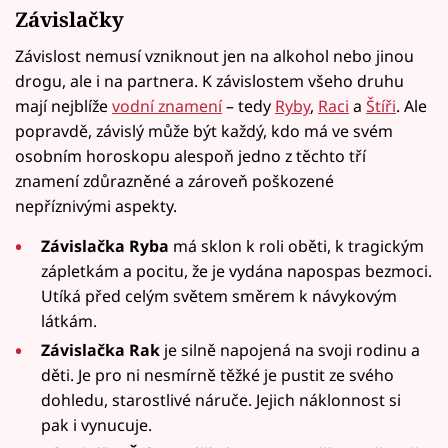
Závislačky
Závislost nemusí vzniknout jen na alkohol nebo jinou
drogu, ale i na partnera. K závislostem všeho druhu
mají nejblíže
vodní znamení
– tedy
Ryby
,
Raci
a
Štíři
. Ale
popravdě, závislý může být každý, kdo má ve svém
osobním horoskopu alespoň jedno z těchto tří
znamení zdůrazněné a zároveň poškozené
nepříznivými aspekty.
Závislačka Ryba
má sklon k roli oběti, k tragickým
zápletkám a pocitu, že je vydána napospas bezmoci.
Utíká před celým světem směrem k návykovým
látkám.
Závislačka Rak
je silně napojená na svoji rodinu a
děti. Je pro ni nesmírně těžké je pustit ze svého
dohledu, starostlivé náruče. Jejich náklonnost si
pak i vynucuje.