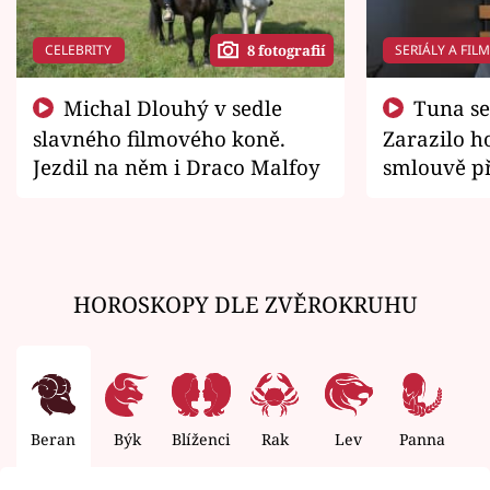
CELEBRITY
SERIÁLY A FIL
8 fotografií
Michal Dlouhý v sedle
Tuna se chtěl vrátit domů.
slavného filmového koně.
Zarazilo ho
Jezdil na něm i Draco Malfoy
smlouvě př
zemřít
HOROSKOPY DLE ZVĚROKRUHU
Beran
Býk
Blíženci
Rak
Lev
Panna
V