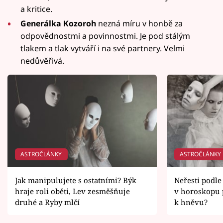
a kritice.
Generálka Kozoroh
nezná míru v honbě za
odpovědnostmi a povinnostmi. Je pod stálým
tlakem a tlak vytváří i na své partnery. Velmi
nedůvěřivá.
ASTROČLÁNKY
ASTROČLÁNKY
Jak manipulujete s ostatními? Býk
Neřesti podle
hraje roli oběti, Lev zesměšňuje
v horoskopu 
druhé a Ryby mlčí
k hněvu?