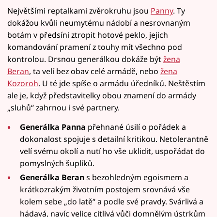
Největšími reptalkami zvěrokruhu jsou
Panny
. Ty
dokážou kvůli neumytému nádobí a nesrovnaným
botám v předsíni ztropit hotové peklo, jejich
komandování pramení z touhy mít všechno pod
kontrolou. Drsnou generálkou dokáže být
žena
Beran
, ta velí bez obav celé armádě, nebo
žena
Kozoroh
. U té jde spíše o armádu úředníků. Neštěstím
ale je, když představitelky obou znamení do armády
„sluhů“ zahrnou i své partnery.
Generálka Panna
přehnané úsilí o pořádek a
dokonalost spojuje s detailní kritikou. Netolerantně
velí svému okolí a nutí ho vše uklidit, uspořádat do
pomyslných šuplíků.
Generálka Beran
s bezohledným egoismem a
krátkozrakým životním postojem srovnává vše
kolem sebe „do latě“ a podle své pravdy. Svárlivá a
hádavá, navíc velice citlivá vůči domnělým ústrkům