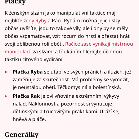
Plačky
K ženským slzám jako manipulativní taktice mají
nejblíže
ženy Ryby
a Raci. Rybám možná jejich slzy
občas uvěříte, jsou to takové víly, ale i ony by se měly
občas vzpamatovat, vzít rozum do hrsti a přestat hrát
svoji oblíbenou roli oběti.
Račice zase vynikají mistrnou
manipulací
, za slzami a fňukáním hledejte účinnou
taktiku citového vydírání.
Plačka Ryba
se utápí ve svých přáních a iluzích, jež
zaměňuje za skutečnost. Má problémy se vymezit,
je neustálou obětí. Těžkomyslná a bolestínská.
Plačka Rak
je ovlivňována extrémními výkyvy
nálad. Náklonnost a pozornost si vynucuje
dětinskými a trucovitými praktikami. Uráží se,
hněvá a pláče.
Generálky