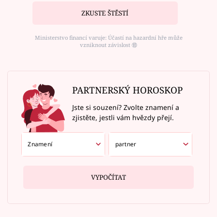
ZKUSTE ŠTĚSTÍ
Ministerstvo financí varuje: Účastí na hazardní hře může
vzniknout závislost ⑱
PARTNERSKÝ HOROSKOP
Jste si souzení? Zvolte znamení a
zjistěte, jestli vám hvězdy přejí.
VYPOČÍTAT