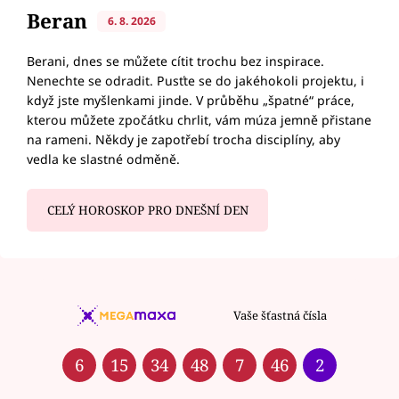
Beran
6. 8. 2026
Berani, dnes se můžete cítit trochu bez inspirace.
Nenechte se odradit. Pusťte se do jakéhokoli projektu, i
když jste myšlenkami jinde. V průběhu „špatné“ práce,
kterou můžete zpočátku chrlit, vám múza jemně přistane
na rameni. Někdy je zapotřebí trocha disciplíny, aby
vedla ke slastné odměně.
CELÝ HOROSKOP PRO DNEŠNÍ DEN
Vaše šťastná čísla
6
15
34
48
7
46
2