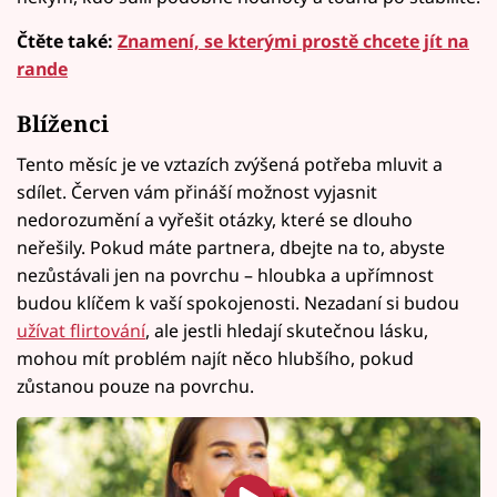
Čtěte také:
Znamení, se kterými prostě chcete jít na
rande
Blíženci
Tento měsíc je ve vztazích zvýšená potřeba mluvit a
sdílet. Červen vám přináší možnost vyjasnit
nedorozumění a vyřešit otázky, které se dlouho
neřešily. Pokud máte partnera, dbejte na to, abyste
nezůstávali jen na povrchu – hloubka a upřímnost
budou klíčem k vaší spokojenosti. Nezadaní si budou
užívat flirtování
, ale jestli hledají skutečnou lásku,
mohou mít problém najít něco hlubšího, pokud
zůstanou pouze na povrchu.