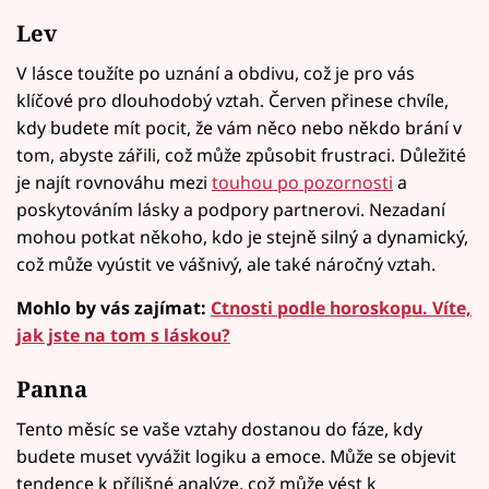
Lev
V lásce toužíte po uznání a obdivu, což je pro vás
klíčové pro dlouhodobý vztah. Červen přinese chvíle,
kdy budete mít pocit, že vám něco nebo někdo brání v
tom, abyste zářili, což může způsobit frustraci. Důležité
je najít rovnováhu mezi
touhou po pozornosti
a
poskytováním lásky a podpory partnerovi. Nezadaní
mohou potkat někoho, kdo je stejně silný a dynamický,
což může vyústit ve vášnivý, ale také náročný vztah.
Mohlo by vás zajímat:
Ctnosti podle horoskopu. Víte,
jak jste na tom s láskou?
Panna
Tento měsíc se vaše vztahy dostanou do fáze, kdy
budete muset vyvážit logiku a emoce. Může se objevit
tendence k přílišné analýze, což může vést k