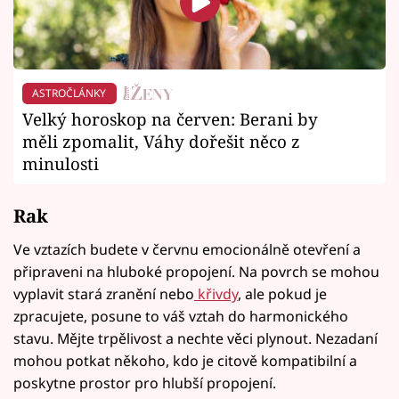
ASTROČLÁNKY
Velký horoskop na červen: Berani by
měli zpomalit, Váhy dořešit něco z
minulosti
Rak
Ve vztazích budete v červnu emocionálně otevření a
připraveni na hluboké propojení. Na povrch se mohou
vyplavit stará zranění nebo
křivdy
, ale pokud je
zpracujete, posune to váš vztah do harmonického
stavu. Mějte trpělivost a nechte věci plynout. Nezadaní
mohou potkat někoho, kdo je citově kompatibilní a
poskytne prostor pro hlubší propojení.