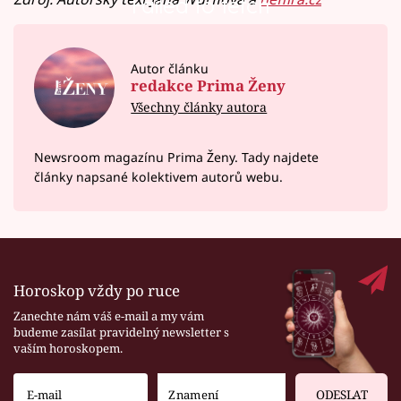
Failed to fetch
Autor článku
redakce Prima Ženy
Všechny články autora
Newsroom magazínu Prima Ženy. Tady najdete
články napsané kolektivem autorů webu.
Horoskop vždy po ruce
Zanechte nám váš e-mail a my vám
budeme zasílat pravidelný newsletter s
vaším horoskopem.
ODESLAT