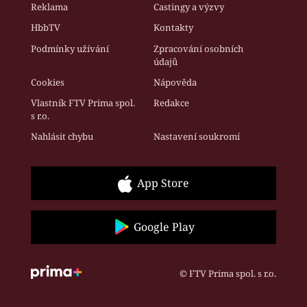
Reklama
Castingy a výzvy
HbbTV
Kontakty
Podmínky užívání
Zpracování osobních
údajů
Cookies
Nápověda
Vlastník FTV Prima spol.
Redakce
s r.o.
Nahlásit chybu
Nastavení soukromí
App Store
Google Play
© FTV Prima spol. s r.o.