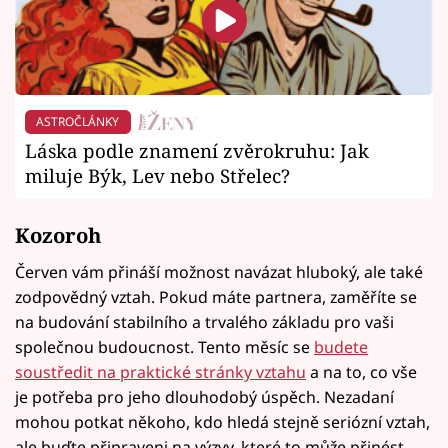
ASTROČLÁNKY
Láska podle znamení zvěrokruhu: Jak
miluje Býk, Lev nebo Střelec?
Kozoroh
Červen vám přináší možnost navázat hluboký, ale také
zodpovědný vztah. Pokud máte partnera, zaměříte se
na budování stabilního a trvalého základu pro vaši
společnou budoucnost. Tento měsíc se
budete
soustředit na praktické stránky vztahu
a na to, co vše
je potřeba pro jeho dlouhodobý úspěch. Nezadaní
mohou potkat někoho, kdo hledá stejně seriózní vztah,
ale buďte připraveni na výzvy, které to může přinést.