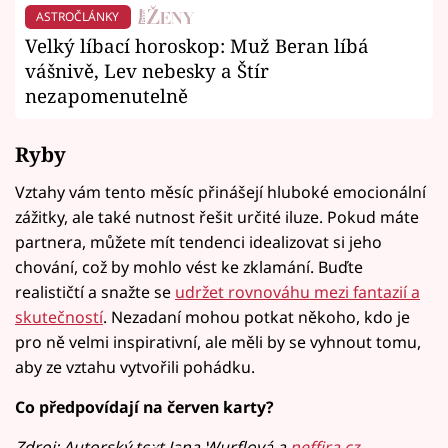
ASTROČLÁNKY
Velký líbací horoskop: Muž Beran líbá
vášnivě, Lev nebesky a Štír
nezapomenutelně
Ryby
Vztahy vám tento měsíc přinášejí hluboké emocionální
zážitky, ale také nutnost řešit určité iluze. Pokud máte
partnera, můžete mít tendenci idealizovat si jeho
chování, což by mohlo vést ke zklamání. Buďte
realističtí a snažte se
udržet rovnováhu mezi fantazií a
skutečností
. Nezadaní mohou potkat někoho, kdo je
pro ně velmi inspirativní, ale měli by se vyhnout tomu,
aby ze vztahu vytvořili pohádku.
Co předpovídají na červen karty?
Zdroj: Autorský text Jana Wurflová a
neffira.cz