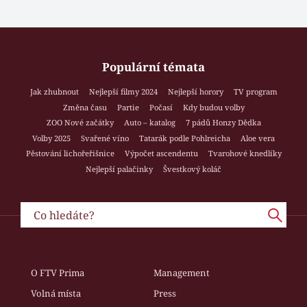
Populární témata
Jak zhubnout
Nejlepší filmy 2024
Nejlepší horory
TV program
Změna času
Partie
Počasí
Kdy budou volby
ZOO Nové začátky
Auto – katalog
7 pádů Honzy Dědka
Volby 2025
Svařené víno
Tatarák podle Pohlreicha
Aloe vera
Pěstování lichořeřišnice
Výpočet ascendentu
Tvarohové knedlíky
Nejlepší palačinky
Švestkový koláč
O FTV Prima
Management
Volná místa
Press