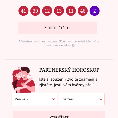
41
39
12
13
11
46
2
ZKUSTE ŠTĚSTÍ
Ministerstvo financí varuje: Účastí na hazardní hře může
vzniknout závislost ⑱
PARTNERSKÝ HOROSKOP
Jste si souzení? Zvolte znamení a
zjistěte, jestli vám hvězdy přejí.
VYPOČÍTAT