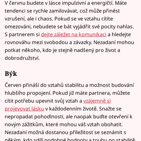
V červnu budete v lásce impulzivní a energičtí. Máte
tendenci se rychle zamilovávat, což může přinést
vzrušení, ale i chaos. Pokud se ve vztahu cítíte
omezováni, nebudete se bát vyjádřit své pocity nahlas.
S partnerem si
dejte záležet na komunikaci
a hledejte
rovnováhu mezi svobodou a závazky. Nezadaní mohou
potkat někoho, kdo je stejně nadšený pro život a
dobrodružství.
Býk
Červen přináší do vztahů stabilitu a možnost budování
hlubšího propojení. Pokud již máte partnera, můžete
cítit potřebu upevnit svůj vztah a
vzájemně si
projevovat lásku
v každodenním životě. Snažte se
nepropadat pohodlnosti, ale naopak buďte otevření k
novým zážitkům, které mohou váš vztah obohatit.
Nezadaní možná dostanou příležitost se seznámit s
někým, kdo sdílí podobné hodnoty a touhu po stabilitě.