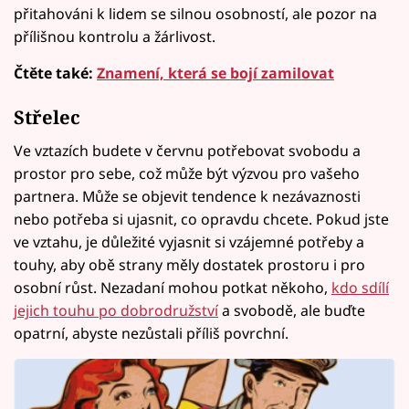
přitahováni k lidem se silnou osobností, ale pozor na
přílišnou kontrolu a žárlivost.
Čtěte také:
Znamení, která se bojí zamilovat
Střelec
Ve vztazích budete v červnu potřebovat svobodu a
prostor pro sebe, což může být výzvou pro vašeho
partnera. Může se objevit tendence k nezávaznosti
nebo potřeba si ujasnit, co opravdu chcete. Pokud jste
ve vztahu, je důležité vyjasnit si vzájemné potřeby a
touhy, aby obě strany měly dostatek prostoru i pro
osobní růst. Nezadaní mohou potkat někoho,
kdo sdílí
jejich touhu po dobrodružství
a svobodě, ale buďte
opatrní, abyste nezůstali příliš povrchní.