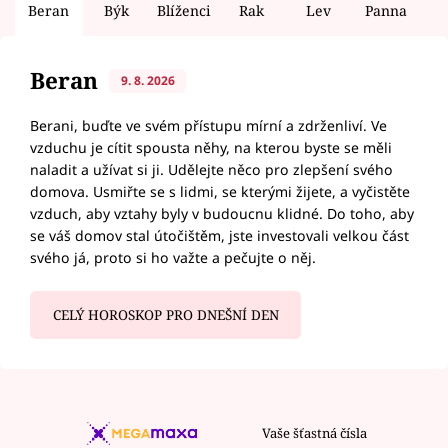
Beran
Býk
Blíženci
Rak
Lev
Panna
V
Beran
9. 8. 2026
Berani, buďte ve svém přístupu mírní a zdrženliví. Ve
vzduchu je cítit spousta něhy, na kterou byste se měli
naladit a užívat si ji. Udělejte něco pro zlepšení svého
domova. Usmiřte se s lidmi, se kterými žijete, a vyčistěte
vzduch, aby vztahy byly v budoucnu klidné. Do toho, aby
se váš domov stal útočištěm, jste investovali velkou část
svého já, proto si ho važte a pečujte o něj.
CELÝ HOROSKOP PRO DNEŠNÍ DEN
Vaše šťastná čísla