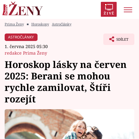
ŽIVĚ
Prima Ženy
■
Horoskopy
Astročlánky
Trendy:
Polabí
Inspekce
Prostřeno!
AYTO?
ASTROČLÁNKY
SDÍLET
Módní alarm
Zrádci
Proměny
1. června 2025 05:30
redakce Prima Ženy
Horoskop lásky na červen
2025: Berani se mohou
Témata
rychle zamilovat, Štíři
Celebrity
rozejít
Vztahy
Seriály