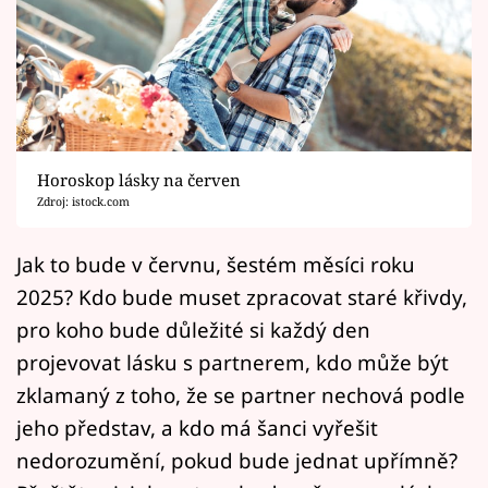
Horoskopy
Sledujte prima+
Filmový festival Karlovy Vary
Pořady
Horoskop lásky na červen
Zdroj: istock.com
Mámy sobě
Jak to bude v červnu, šestém měsíci roku
Přihlášení
2025? Kdo bude muset zpracovat staré křivdy,
pro koho bude důležité si každý den
projevovat lásku s partnerem, kdo může být
Sledujte nás
zklamaný z toho, že se partner nechová podle
jeho představ, a kdo má šanci vyřešit
nedorozumění, pokud bude jednat upřímně?