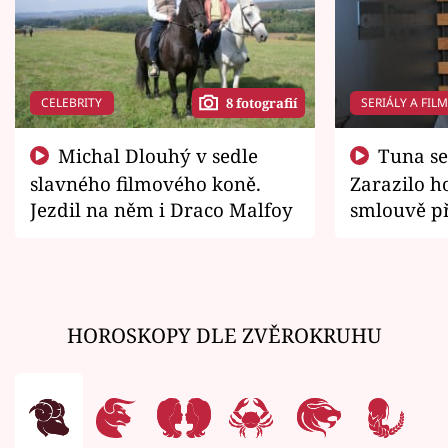
CELEBRITY
SERIÁLY A FIL
8 fotografií
Michal Dlouhý v sedle
Tuna se chtěl vrátit domů.
slavného filmového koně.
Zarazilo ho
Jezdil na něm i Draco Malfoy
smlouvě př
zemřít
HOROSKOPY DLE ZVĚROKRUHU