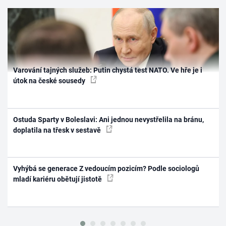
Varování tajných služeb: Putin chystá test NATO. Ve hře je i
útok na české sousedy
Ostuda Sparty v Boleslavi: Ani jednou nevystřelila na bránu,
doplatila na třesk v sestavě
Vyhýbá se generace Z vedoucím pozicím? Podle sociologů
mladí kariéru obětují jistotě